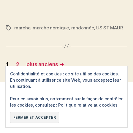
marche
,
marche nordique
,
randonnée
,
US ST MAUR
Étiquettes
Pagination
1
2
plus anciens
→
des
Confidentialité et cookies : ce site utilise des cookies.
En continuant à utiliser ce site Web, vous acceptez leur
publications
utilisation.
Rechercher :
Pour en savoir plus, notamment sur la façon de contrôler
les cookies, consultez :
Politique relative aux cookies
Catégories