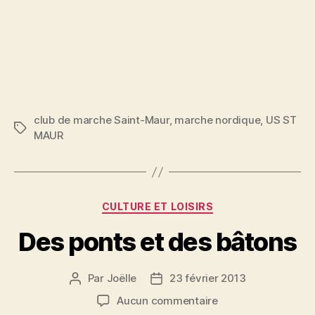
club de marche Saint-Maur
,
marche nordique
,
US ST
Étiquettes
MAUR
Catégories
CULTURE ET LOISIRS
Des ponts et des bâtons
Par
Joëlle
23 février 2013
Auteur
Date
de
de
sur
Aucun commentaire
l’article
l’article