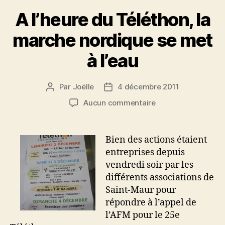
A l’heure du Téléthon, la
marche nordique se met
à l’eau
Par
Joëlle
4 décembre 2011
Auteur
Date
de
de
sur
Aucun commentaire
l’article
l’article
A
l’heure
du
Bien des actions étaient
Téléthon,
entreprises depuis
la
vendredi soir par les
marche
différents associations de
nordique
Saint-Maur pour
se
répondre à l’appel de
met
à
l’AFM pour le 25e
l’eau