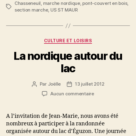
Chasseneuil
,
marche nordique
,
pont-couvert en bois
,
Étiquettes
section marche
,
US ST MAUR
Catégories
CULTURE ET LOISIRS
La nordique autour du
lac
Par
Joëlle
13 juillet 2012
Auteur
Date
de
de
sur
Aucun commentaire
l’article
l’article
La
nordique
autour
A l’invitation de Jean-Marie, nous avons été
du
nombreux à participer à la randonnée
lac
organisée autour du lac d’Éguzon. Une journée