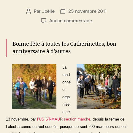
Par
Joëlle
25 novembre 2011
Auteur
Date
de
de
sur
Aucun commentaire
l’article
l’article
Rando
d’automne
Bonne fête à toutes les Catherinettes, bon
anniversaire à d’autres
La
rand
onné
e
orga
nisé
e ce
13 novembre, par
l’US ST-MAUR section marche
, depuis la ferme de
Laleuf a connu un réel succès, puisque ce sont 200 marcheurs qui ont