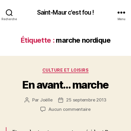
Saint-Maur c'est fou !
Recherche
Menu
Étiquette :
marche nordique
Catégories
CULTURE ET LOISIRS
En avant… marche
Par
Joëlle
25 septembre 2013
Auteur
Date
de
de
sur
Aucun commentaire
l’article
l’article
En
avant…
marche