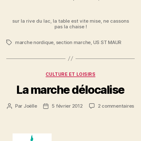
sur la rive du lac, la table est vite mise, ne cassons
pas la chaise !
marche nordique
,
section marche
,
US ST MAUR
Étiquettes
Catégories
CULTURE ET LOISIRS
La marche délocalise
sur
Par
Joëlle
5 février 2012
2 commentaires
Auteur
Date
La
de
de
ma
l’article
l’article
dél