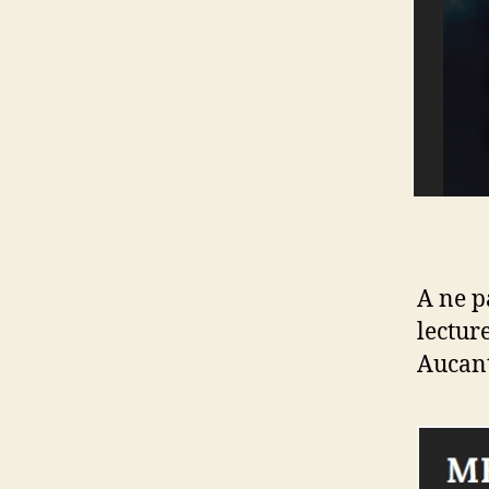
A ne p
lectur
Aucant