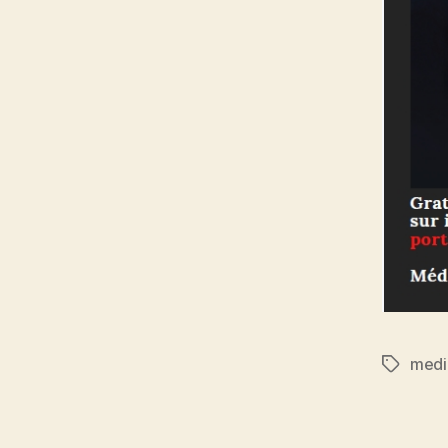
medi
Étiquett