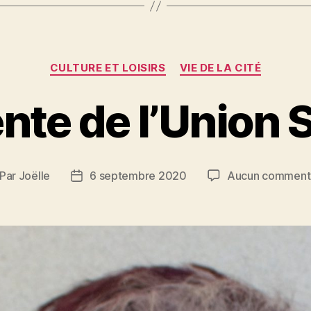
Catégories
CULTURE ET LOISIRS
VIE DE LA CITÉ
nte de l’Union 
Par
Joëlle
6 septembre 2020
Aucun comment
teur
Date
de
rticle
l’article