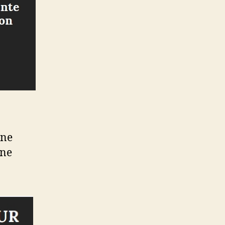
une
ane