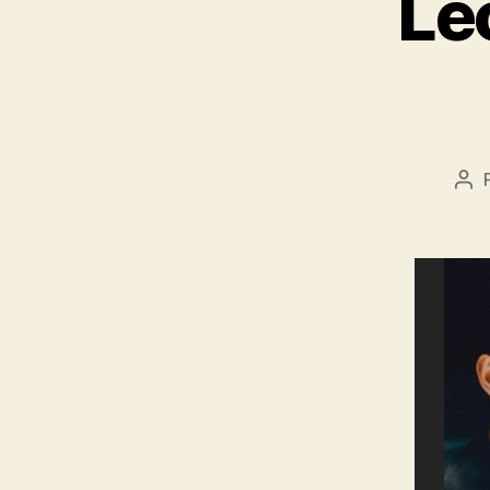
Le
Au
de
l’ar