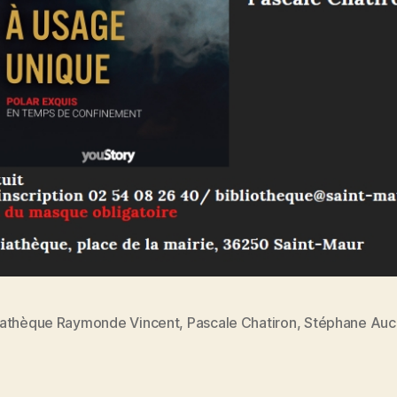
athèque Raymonde Vincent
,
Pascale Chatiron
,
Stéphane Auc
es