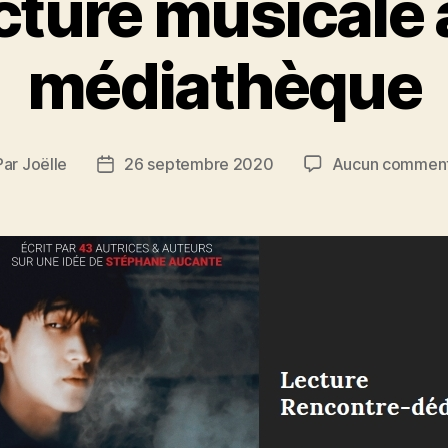
cture musicale à
médiathèque
Par
Joëlle
26 septembre 2020
Aucun comment
teur
Date
de
ticle
l’article