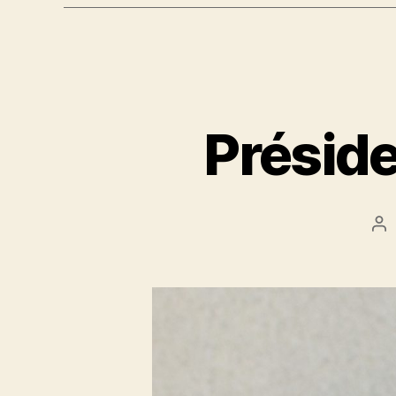
Préside
Au
de
l’a