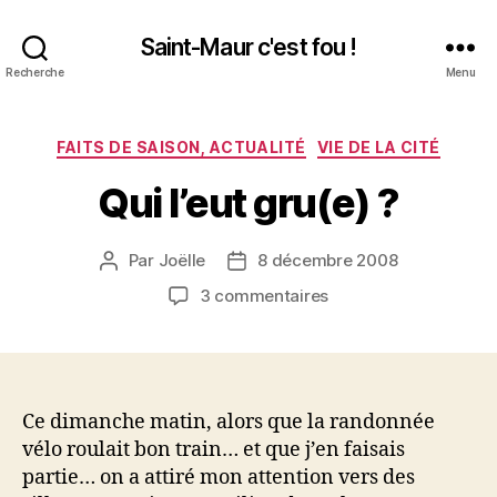
Saint-Maur c'est fou !
Recherche
Menu
Catégories
FAITS DE SAISON, ACTUALITÉ
VIE DE LA CITÉ
Qui l’eut gru(e) ?
Par
Joëlle
8 décembre 2008
Auteur
Date
de
de
sur
3 commentaires
l’article
l’article
Qui
l’eut
gru(e)
?
Ce dimanche matin, alors que la randonnée
vélo roulait bon train… et que j’en faisais
partie… on a attiré mon attention vers des