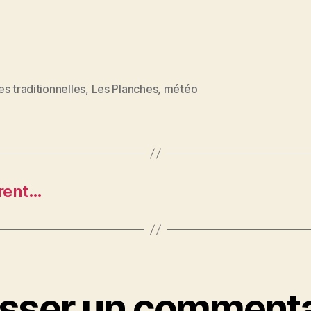
s traditionnelles
,
Les Planches
,
météo
es
trent…
isser un commenta