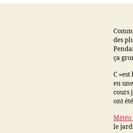
Comme 
des plu
Pendan
ça gron
C »est 
eu une
cours 
ont ét
Météo 
le jard