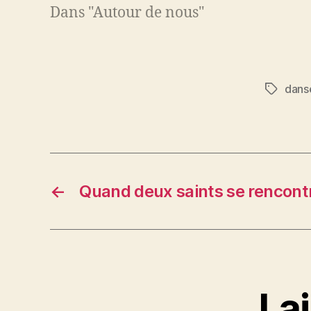
Dans "Autour de nous"
danse
Étiquett
←
Quand deux saints se rencon
La