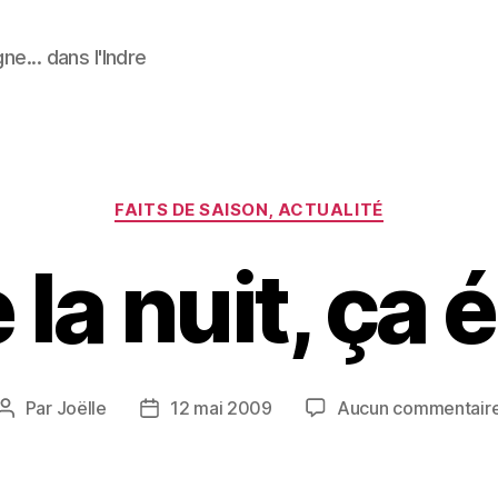
ne... dans l'Indre
Catégories
FAITS DE SAISON, ACTUALITÉ
a nuit, ça é
Par
Joëlle
12 mai 2009
Aucun commentair
Auteur
Date
de
de
l’article
l’article