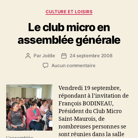
Catégories
CULTURE ET LOISIRS
Le club micro en
assemblée générale
Par
Joëlle
24 septembre 2008
Auteur
Date
de
de
sur
Aucun commentaire
l’article
l’article
Le
club
micro
Vendredi 19 septembre,
en
répondant à l’invitation de
assemblée
François BODINEAU,
générale
Président du Club Micro
Saint-Maurois, de
nombreuses personnes se
sont réunies dans la salle
L'assemblée