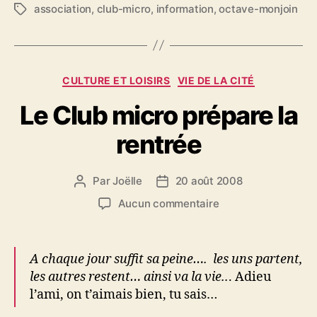
association
,
club-micro
,
information
,
octave-monjoin
Étiquettes
Catégories
CULTURE ET LOISIRS
VIE DE LA CITÉ
Le Club micro prépare la
rentrée
Par
Joëlle
20 août 2008
Auteur
Date
de
de
sur
Aucun commentaire
l’article
l’article
Le
Club
micro
A chaque jour suffit sa peine…. les uns partent,
prépare
les autres restent… ainsi va la vie..
. Adieu
la
l’ami, on t’aimais bien, tu sais…
rentrée