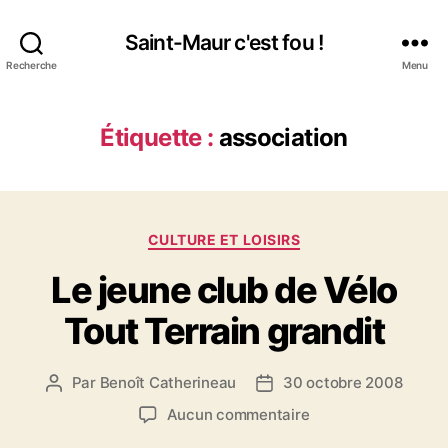
Saint-Maur c'est fou !
Recherche
Menu
Étiquette :
association
Catégories
CULTURE ET LOISIRS
Le jeune club de Vélo
Tout Terrain grandit
Par
Benoît Catherineau
30 octobre 2008
Auteur
Date
de
de
sur
Aucun commentaire
l’article
l’article
Le