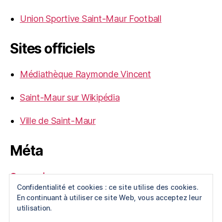
Union Sportive Saint-Maur Football
Sites officiels
Médiathèque Raymonde Vincent
Saint-Maur sur Wikipédia
Ville de Saint-Maur
Méta
Connexion
Confidentialité et cookies : ce site utilise des cookies.
Flux des publications
En continuant à utiliser ce site Web, vous acceptez leur
Flux des commentaires
utilisation.
Site de WordPress-FR