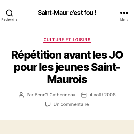
Saint-Maur c'est fou !
Recherche
Menu
Catégories
CULTURE ET LOISIRS
Répétition avant les JO
pour les jeunes Saint-
Maurois
Par
Benoît Catherineau
4 août 2008
Auteur
Date
de
de
sur
Un commentaire
l’article
l’article
Répétition
avant
les
JO