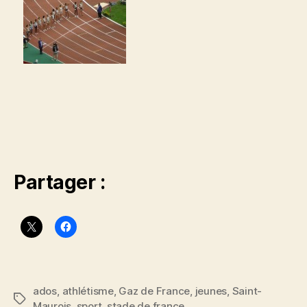
Partager :
ados
,
athlétisme
,
Gaz de France
,
jeunes
,
Saint-
Étiquettes
Maurois
,
sport
,
stade de france