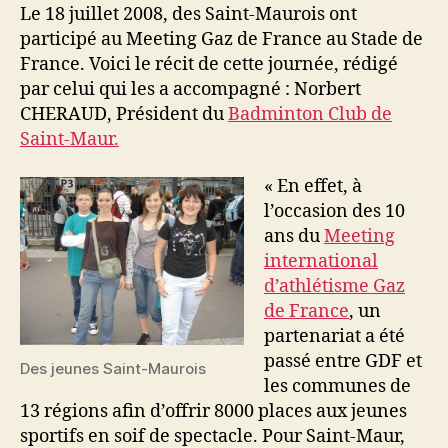
pour
Le 18 juillet 2008, des Saint-Maurois ont
les
participé au Meeting Gaz de France au Stade de
jeunes
France. Voici le récit de cette journée, rédigé
Saint-
par celui qui les a accompagné : Norbert
Maurois
CHERAUD, Président du
Badminton Club de
Saint-Maur.
« En effet, à
l’occasion des 10
ans du
Meeting
international
d’athlétisme Gaz
de France
, un
partenariat a été
passé entre GDF et
Des jeunes Saint-Maurois
les communes de
13 régions afin d’offrir 8000 places aux jeunes
sportifs en soif de spectacle. Pour Saint-Maur,