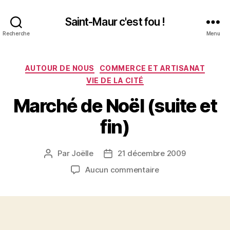
Saint-Maur c'est fou !
Recherche
Menu
Catégories
AUTOUR DE NOUS
COMMERCE ET ARTISANAT
VIE DE LA CITÉ
Marché de Noël (suite et
fin)
Par
Joëlle
21 décembre 2009
Auteur
Date
de
de
sur
Aucun commentaire
l’article
l’article
Marché
de
Noël
(suite
et