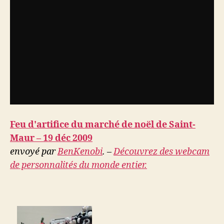
Feu d'artifice du marché de noël de Saint-
Maur – 19 déc 2009
envoyé par
BenKenobi
. –
Découvrez des webcam
de personnalités du monde entier.