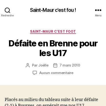
Saint-Maur c'est fou !
Recherche
Menu
Catégories
SAINT-MAUR C'EST FOOT
Défaite en Brenne pour
les U17
Par
Joëlle
7 mars 2010
Auteur
Date
de
de
sur
Aucun commentaire
l’article
l’article
Défaite
en
Brenne
pour
les
Placés au milieu du tableau suite à leur défaite
U17
(2-1) à Bourges, on espérait que nos U17