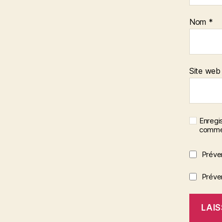
Nom
*
Site web
Enregi
commen
Préve
Préven