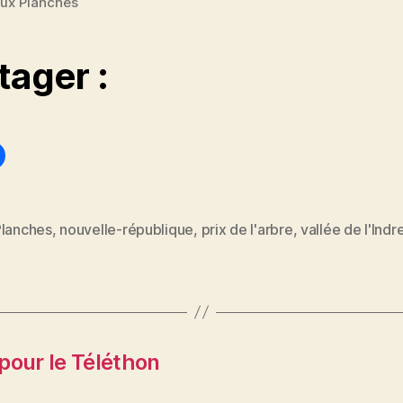
aux Planches
tager :
Planches
,
nouvelle-république
,
prix de l'arbre
,
vallée de l'Indr
es
pour le Téléthon