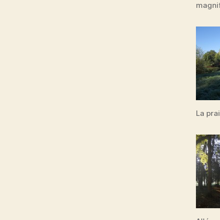
magnif
La prai