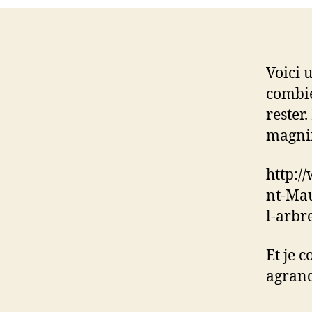
Voici 
combie
rester
magnif
http:/
nt-Mau
l-arbr
Et je 
agrand