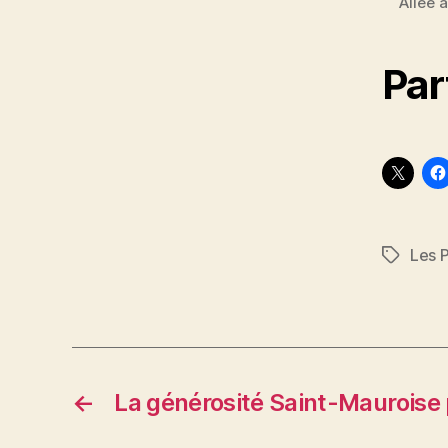
Allée 
Par
Les 
Étiquett
←
La générosité Saint-Mauroise 