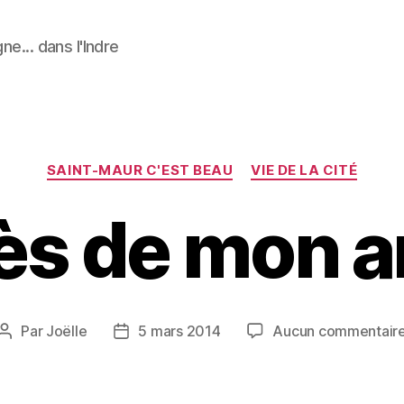
ne... dans l'Indre
Catégories
SAINT-MAUR C'EST BEAU
VIE DE LA CITÉ
ès de mon a
Par
Joëlle
5 mars 2014
Aucun commentair
Auteur
Date
de
de
l’article
l’article