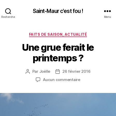
Saint-Maur c'est fou !
Recherche
Menu
Catégories
FAITS DE SAISON, ACTUALITÉ
Une grue ferait le
printemps ?
Par
Joëlle
26 février 2016
Auteur
Date
de
de
sur
Aucun commentaire
l’article
l’article
Une
grue
ferait
le
printemps
?