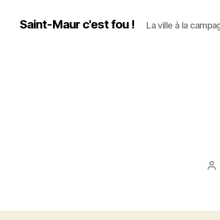
Saint-Maur c'est fou !
La ville à la campag
Au
d
l’a