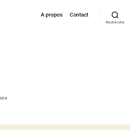
A propos
Contact
Recherche
sur
ire
DSC02488