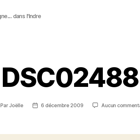
ne... dans l'Indre
Catégories
DSC02488
Par
Joëlle
6 décembre 2009
Aucun commenta
teur
Date
e
de
rticle
l’article