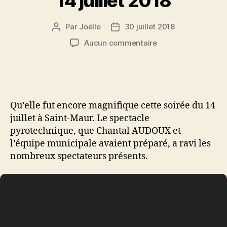
14 juillet 2018
Par
Joëlle
30 juillet 2018
Auteur
Date
de
de
sur
Aucun commentaire
l’article
l’article
14
juillet
2018
Qu’elle fut encore magnifique cette soirée du 14
juillet à Saint-Maur. Le spectacle
pyrotechnique, que Chantal AUDOUX et
l’équipe municipale avaient préparé, a ravi les
nombreux spectateurs présents.