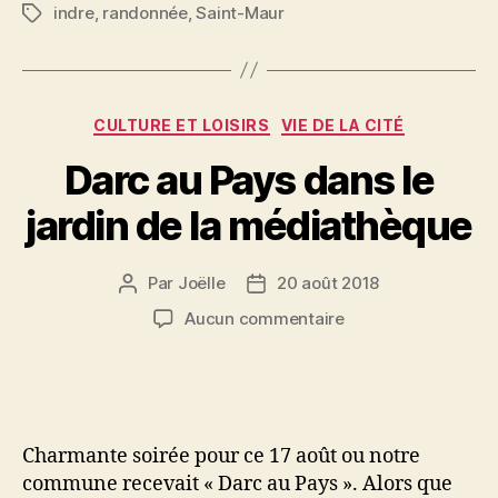
indre
,
randonnée
,
Saint-Maur
Étiquettes
Catégories
CULTURE ET LOISIRS
VIE DE LA CITÉ
Darc au Pays dans le
jardin de la médiathèque
Par
Joëlle
20 août 2018
Auteur
Date
de
de
sur
Aucun commentaire
l’article
l’article
Darc
au
Pays
dans
le
Charmante soirée pour ce 17 août ou notre
jardin
commune recevait « Darc au Pays ». Alors que
de