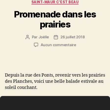
Catégories
SAINT-MAUR C'EST BEAU
Promenade dans les
prairies
Par
Joëlle
26 juillet 2018
Auteur
Date
de
de
sur
Aucun commentaire
l’article
l’article
Promenade
dans
les
prairies
Depuis la rue des Ponts, revenir vers les prairies
des Planches, voici une belle balade estivale au
soleil couchant.