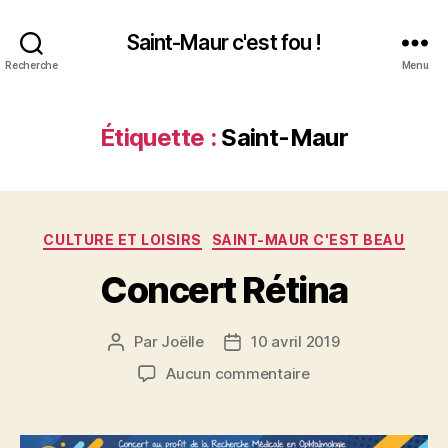
Saint-Maur c'est fou !
Recherche
Menu
Étiquette :
Saint-Maur
Catégories
CULTURE ET LOISIRS
SAINT-MAUR C'EST BEAU
Concert Rétina
Par
Joëlle
10 avril 2019
Auteur
Date
de
de
sur
Aucun commentaire
l’article
l’article
Concert
Rétina