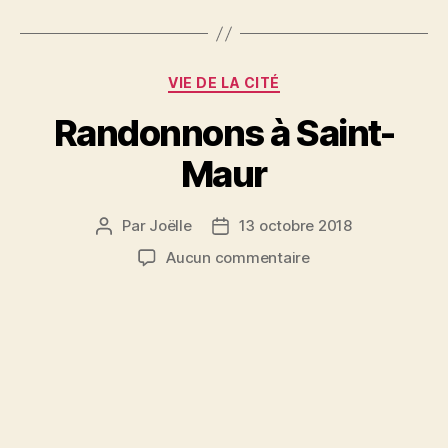
Catégories
VIE DE LA CITÉ
Randonnons à Saint-
Maur
Par
Joëlle
13 octobre 2018
Auteur
Date
de
de
sur
Aucun commentaire
l’article
l’article
Randonnons
à
Saint-
Maur