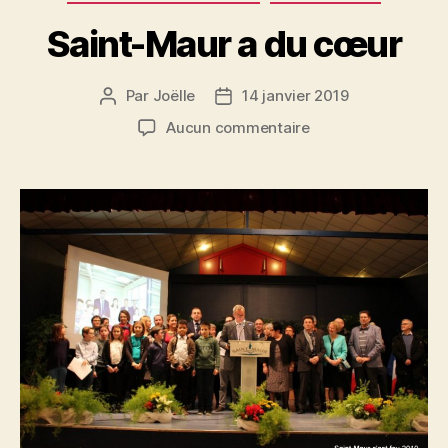
Saint-Maur a du cœur
Par
Joëlle
14 janvier 2019
Auteur
Date
de
de
sur
Aucun commentaire
l’article
l’article
Saint-
Maur
a
du
cœur