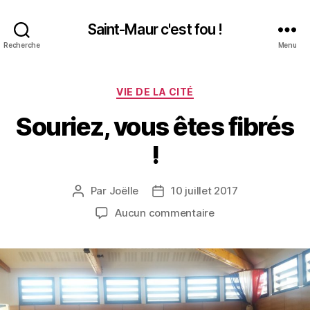
Saint-Maur c'est fou !
Recherche
Menu
Catégories
VIE DE LA CITÉ
Souriez, vous êtes fibrés
!
Par
Joëlle
10 juillet 2017
Auteur
Date
de
de
sur
Aucun commentaire
l’article
l’article
Souriez,
vous
êtes
fibrés
!