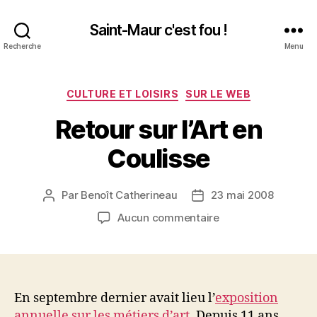
Saint-Maur c'est fou !
Recherche
Menu
Catégories
CULTURE ET LOISIRS
SUR LE WEB
Retour sur l’Art en
Coulisse
Par
Benoît Catherineau
23 mai 2008
Auteur
Date
de
de
sur
Aucun commentaire
l’article
l’article
Retour
sur
l’Art
en
Coulisse
En septembre dernier avait lieu l’
exposition
annuelle sur les métiers d’art
. Depuis 11 ans,