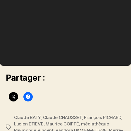
Partager :
Claude BATY
,
Claude CHAUSSET
,
François RICHARD
,
Lucien ETIEVE
,
Maurice COIFFÉ
,
médiathèque
Étiquettes
Raymonde Vincent
,
Pandora DAMIEN-ETIEVE
,
Pierre-