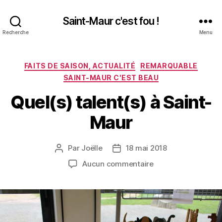
Saint-Maur c'est fou !
Recherche
Menu
Catégories
FAITS DE SAISON, ACTUALITÉ
REMARQUABLE
SAINT-MAUR C'EST BEAU
Quel(s) talent(s) à Saint-
Maur
Par
Joëlle
18 mai 2018
Auteur
Date
de
de
sur
Aucun commentaire
l’article
l’article
Quel(s)
talent(s)
à
Saint-
Maur