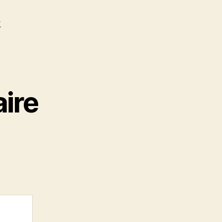
k
ire