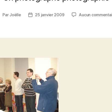
Par
Joëlle
25 janvier 2009
Aucun commentai
uteur
Date
de
de
’article
l’article