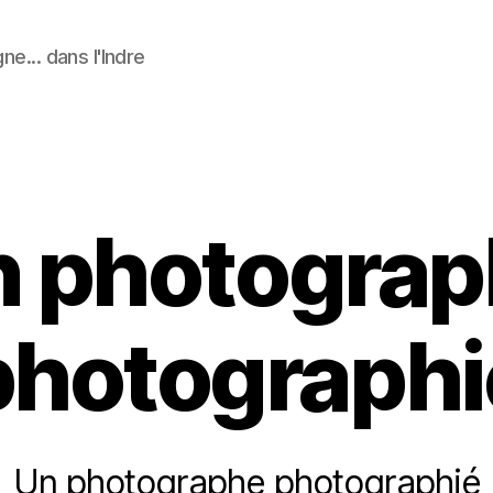
ne... dans l'Indre
Catégories
n photograp
photographi
Un photographe photographié