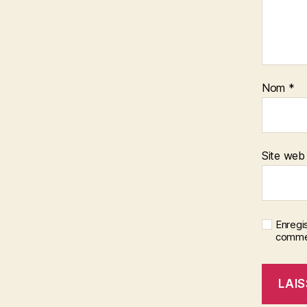
Nom
*
Site web
Enregi
commen