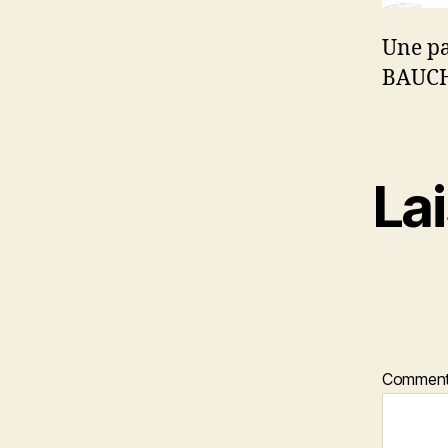
Une pa
BAUC
La
Comment