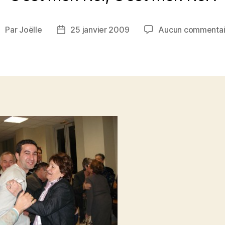
Par
Joëlle
25 janvier 2009
Aucun commentai
uteur
Date
de
de
’article
l’article