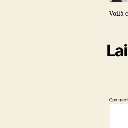
Voilà 
La
Comment