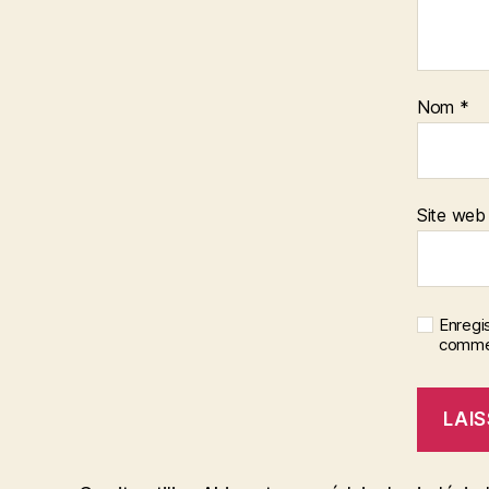
Nom
*
Site web
Enregi
commen