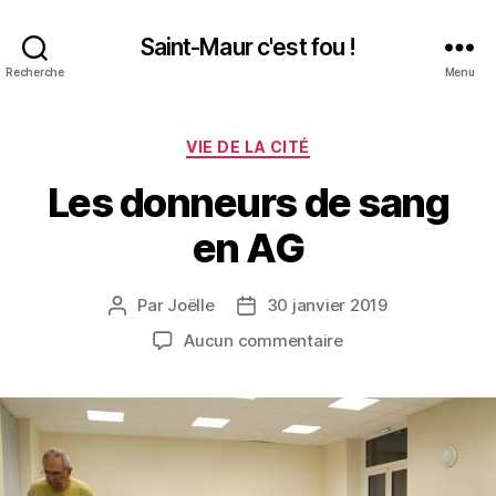
Saint-Maur c'est fou !
Recherche
Menu
Catégories
VIE DE LA CITÉ
Les donneurs de sang
en AG
Par
Joëlle
30 janvier 2019
Auteur
Date
de
de
sur
Aucun commentaire
l’article
l’article
Les
donneurs
de
sang
en
AG