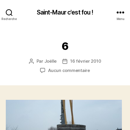
Saint-Maur c'est fou !
Recherche
Menu
Catégories
6
Par
Joëlle
16 février 2010
Auteur
Date
de
de
sur
Aucun commentaire
l’article
l’article
6