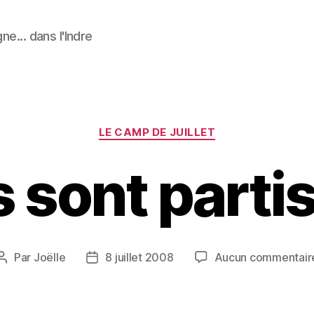
ne... dans l'Indre
Catégories
LE CAMP DE JUILLET
ls sont parti
Par
Joëlle
8 juillet 2008
Aucun commentair
Auteur
Date
de
de
l’article
l’article