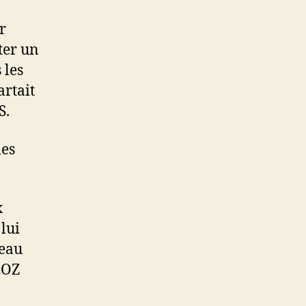
r
ter un
 les
artait
S.
les
x
lui
beau
EOZ