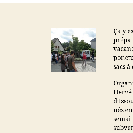
Ça y es
prépar
vacanc
ponctue
sacs à 
Organi
Hervé 
d’Isso
nés en
semain
subven