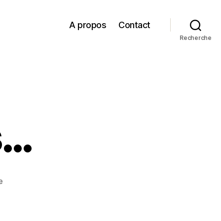
A propos
Contact
Recherche
s…
sur
e
Ils
sont
partis…