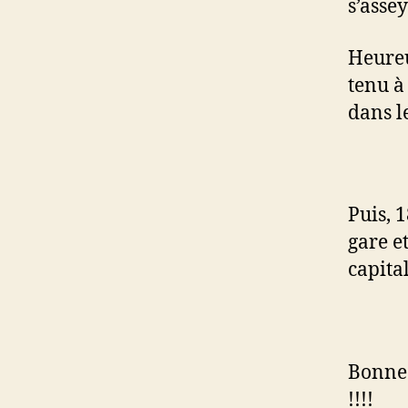
s’assey
Heureu
tenu à
dans l
Puis, 
gare et
capita
Bonne 
!!!!