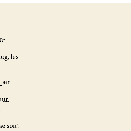
n-
t
og, les
 par
aur,
x
se sont