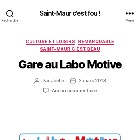
Saint-Maur c'est fou !
Recherche
Menu
Catégories
CULTURE ET LOISIRS
REMARQUABLE
SAINT-MAUR C'EST BEAU
Gare au Labo Motive
Par
Joëlle
2 mars 2018
Auteur
Date
de
de
sur
Aucun commentaire
l’article
l’article
Gare
au
Labo
Motive