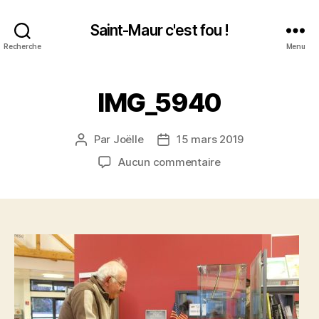
Saint-Maur c'est fou !
Recherche
Menu
IMG_5940
Par
Joëlle
15 mars 2019
Auteur
Date
de
de
sur
Aucun commentaire
l’article
l’article
IMG_5940