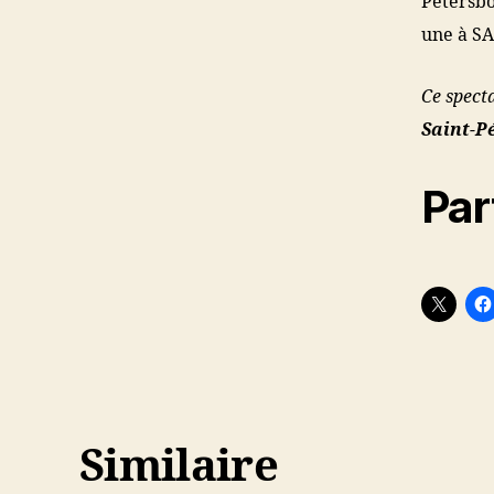
Pétersbo
une à 
Ce specta
Saint-P
Par
Similaire