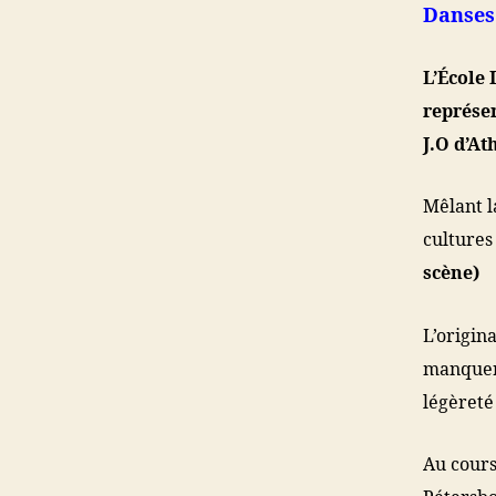
Danses 
L’École 
représen
J.O d’At
Mêlant la
cultures
scène)
L’origin
manquero
légèreté
Au cours