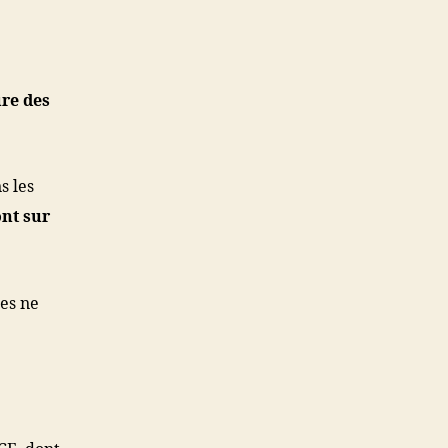
ure des
s les
ont sur
tes ne