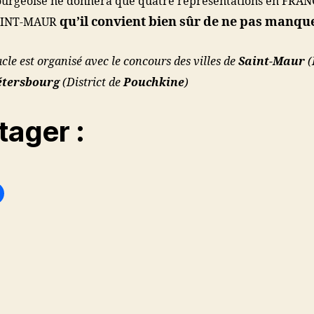
urgeoise ne donnera que quatre représentations en FRAN
qu’il convient bien sûr de ne pas manqu
SAINT-MAUR
cle est organisé avec le concours des villes de
Saint-Maur
(
étersbourg
(District de
Pouchkine
)
tager :