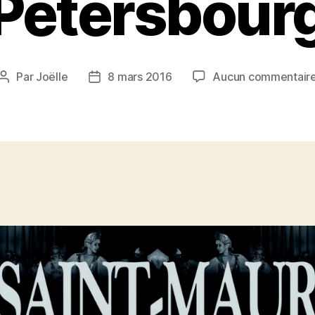
Pétersbour
Par
Joëlle
8 mars 2016
Aucun commentair
Auteur
Date
de
de
l’article
l’article