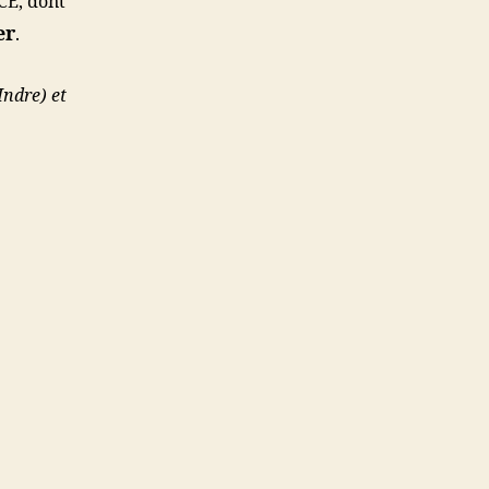
CE, dont
er
.
Indre) et