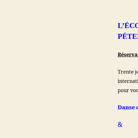
L’ÉC
PÉTE
Réserv
Trente j
internat
pour vou
Danse 
&