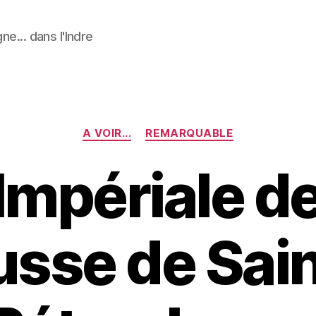
ne... dans l'Indre
Catégories
A VOIR...
REMARQUABLE
Impériale de
usse de Sain