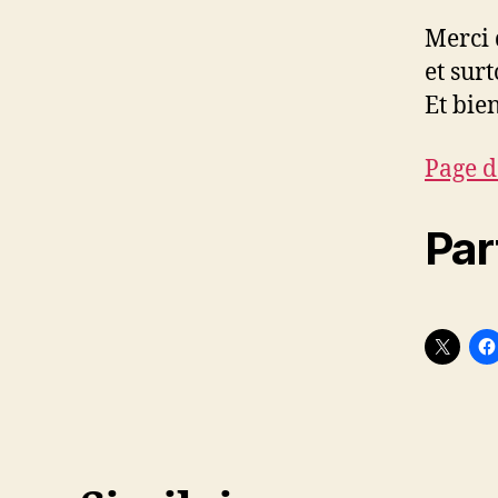
Merci 
et surt
Et bie
Page d
Par