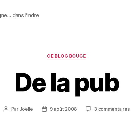
ne... dans l'Indre
Catégories
CE BLOG BOUGE
De la pub
s
Par
Joëlle
9 août 2008
3 commentaires
Auteur
Date
D
de
de
la
l’article
l’article
p