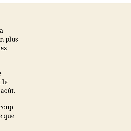
la
en plus
pas
e
t le
 août.
ucoup
e que