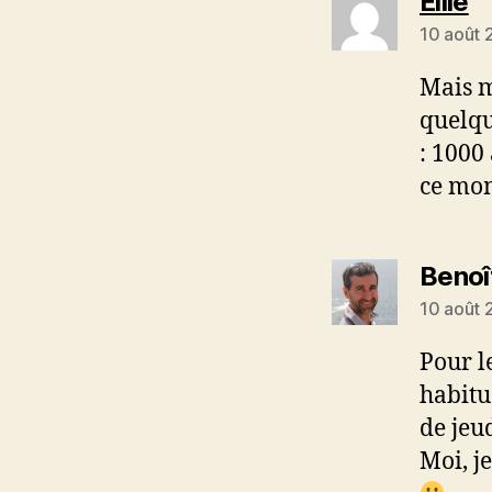
di
Ellie
10 août 
Mais mo
quelqu
: 1000
ce mo
Benoî
10 août 
Pour l
habitu
de jeud
Moi, je