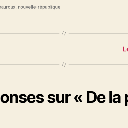
eauroux
,
nouvelle-république
es
L
onses sur « De la