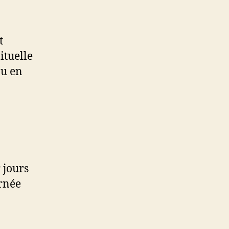
t
ituelle
ou en
 jours
rnée