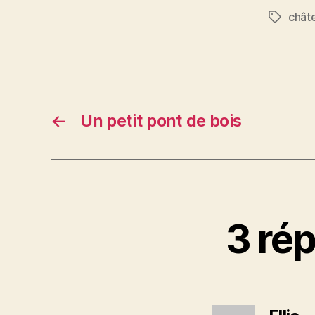
chât
Étiquett
←
Un petit pont de bois
3 rép