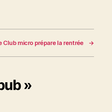
e Club micro prépare la rentrée
→
 pub »