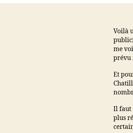
Voilà 
public
me voir
prévu 
Et pou
Chatil
nombre
Il faut
plus r
certai