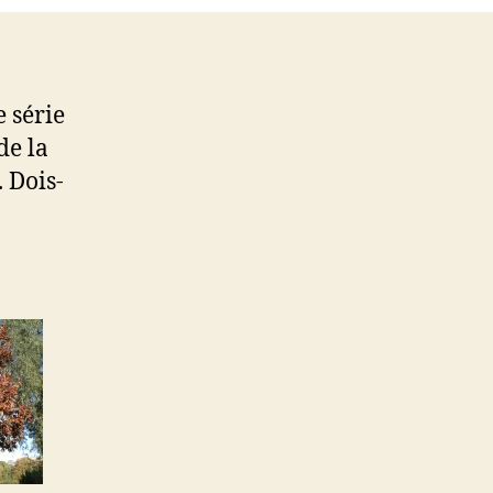
e série
de la
 Dois-