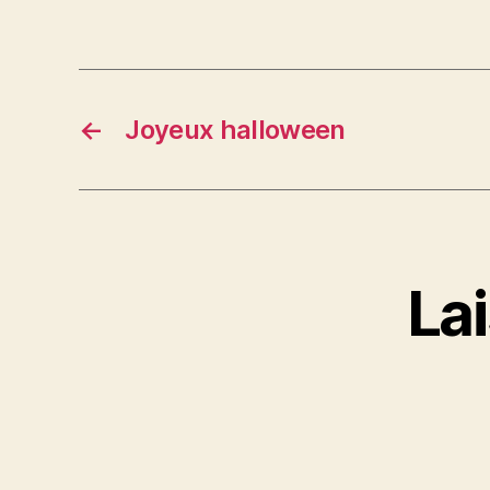
←
Joyeux halloween
La