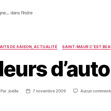
ne... dans l'Indre
Catégories
AITS DE SAISON, ACTUALITÉ
SAINT-MAUR C'EST BE
leurs d’aut
Par
Joëlle
7 novembre 2009
Aucun commenta
teur
Date
e
de
article
l’article