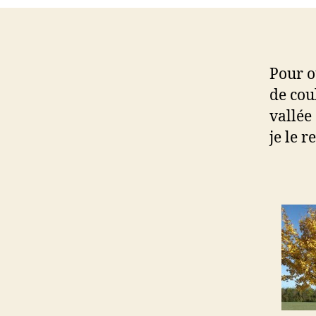
Pour ou
de cou
vallée
je le r