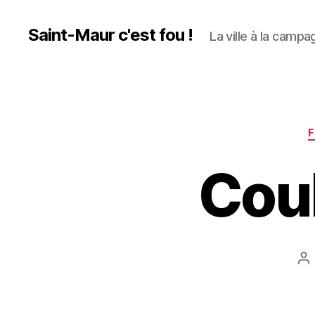
Saint-Maur c'est fou !
La ville à la campag
F
Cou
Au
d
l’