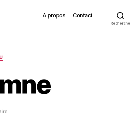
A propos
Contact
Recherche
AU
omne
sur
ire
Couleurs
d’automne