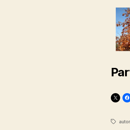
Par
auto
Étiquett