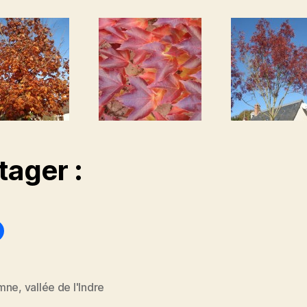
tager :
mne
,
vallée de l'Indre
es