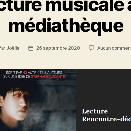
cture musicale à
médiathèque
Par
Joëlle
26 septembre 2020
Aucun comment
teur
Date
de
ticle
l’article