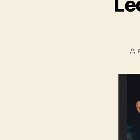
Le
Au
de
l’ar