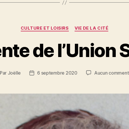
Catégories
CULTURE ET LOISIRS
VIE DE LA CITÉ
nte de l’Union 
Par
Joëlle
6 septembre 2020
Aucun comment
teur
Date
de
rticle
l’article