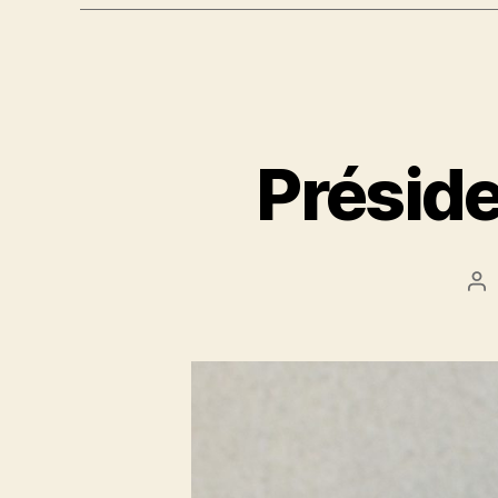
Préside
Au
de
l’a