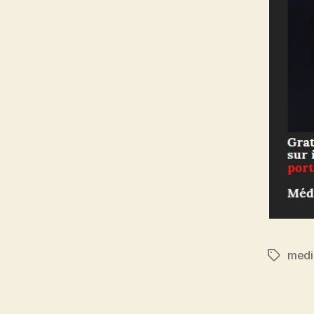
medi
Étiquett