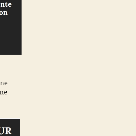
une
ane