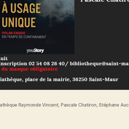
athèque Raymonde Vincent
,
Pascale Chatiron
,
Stéphane Auc
es