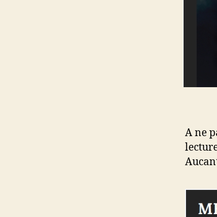
A ne p
lectur
Aucant