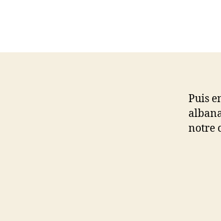
Puis e
albana
notre