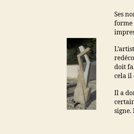
Ses no
forme 
impres
L’artis
redécou
doit f
cela i
Il a d
certai
signe. 