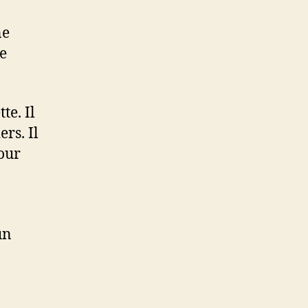
ne
e
te. Il
ers. Il
pour
un