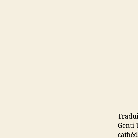
Tradui
Genti 
cathéd