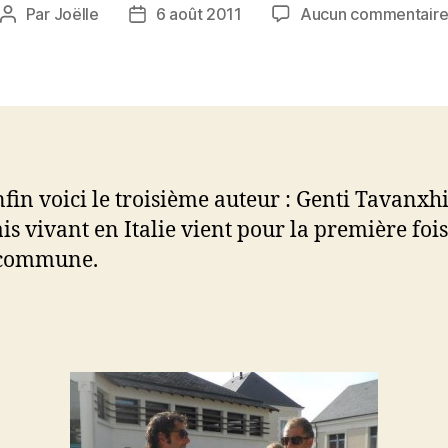
Par
Joëlle
6 août 2011
Aucun commentair
Auteur
Date
de
de
l’article
l’article
nfin voici le troisième auteur : Genti Tavanxhi
is vivant en Italie vient pour la première foi
 commune.